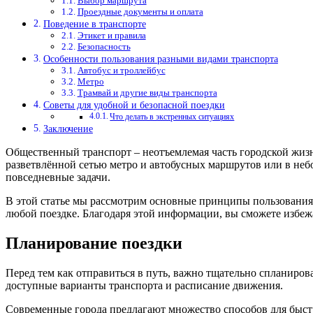
Выбор маршрута
Проездные документы и оплата
Поведение в транспорте
Этикет и правила
Безопасность
Особенности пользования разными видами транспорта
Автобус и троллейбус
Метро
Трамвай и другие виды транспорта
Советы для удобной и безопасной поездки
Что делать в экстренных ситуациях
Заключение
Общественный транспорт – неотъемлемая часть городской жизн
разветвлённой сетью метро и автобусных маршрутов или в не
повседневные задачи.
В этой статье мы рассмотрим основные принципы пользования 
любой поездке. Благодаря этой информации, вы сможете избеж
Планирование поездки
Перед тем как отправиться в путь, важно тщательно спланиров
доступные варианты транспорта и расписание движения.
Современные города предлагают множество способов для быст