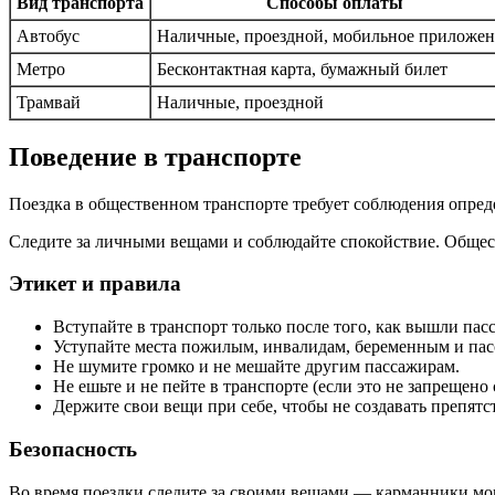
Вид транспорта
Способы оплаты
Автобус
Наличные, проездной, мобильное приложе
Метро
Бесконтактная карта, бумажный билет
Трамвай
Наличные, проездной
Поведение в транспорте
Поездка в общественном транспорте требует соблюдения опреде
Следите за личными вещами и соблюдайте спокойствие. Общес
Этикет и правила
Вступайте в транспорт только после того, как вышли пас
Уступайте места пожилым, инвалидам, беременным и пас
Не шумите громко и не мешайте другим пассажирам.
Не ешьте и не пейте в транспорте (если это не запрещен
Держите свои вещи при себе, чтобы не создавать препятс
Безопасность
Во время поездки следите за своими вещами — карманники мог