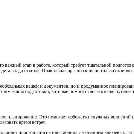
 это важный этап в работе, который требует тщательной подгото
х деталях до отъезда. Правильная организация не только позволи
р необходимых вещей и документов, но и продуманное планиров
отрим этапы подготовки, которые помогут сделать ваше путеше
ьное планирование. Это помогает избежать ненужных волнений 
ласовать время встреч.
дойдет простой список или таблица с указанием ключевых дат и 