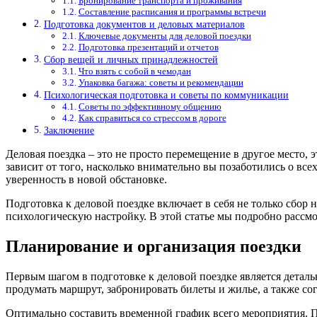
Бронирование транспорта и проживания
Составление расписания и программы встречи
Подготовка документов и деловых материалов
Ключевые документы для деловой поездки
Подготовка презентаций и отчетов
Сбор вещей и личных принадлежностей
Что взять с собой в чемодан
Упаковка багажа: советы и рекомендации
Психологическая подготовка и советы по коммуникации
Советы по эффективному общению
Как справиться со стрессом в дороге
Заключение
Деловая поездка – это не просто перемещение в другое место,
зависит от того, насколько внимательно вы позаботились о все
уверенность в новой обстановке.
Подготовка к деловой поездке включает в себя не только сбо
психологическую настройку. В этой статье мы подробно рассм
Планирование и организация поездки
Первым шагом в подготовке к деловой поездке является детал
продумать маршрут, забронировать билеты и жилье, а также сог
Оптимально составить временной график всего мероприятия. По