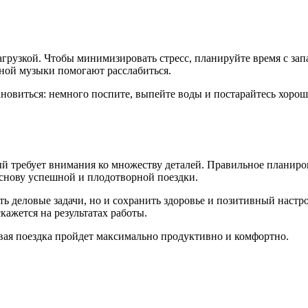
рузкой. Чтобы минимизировать стресс, планируйте время с запа
ной музыки помогают расслабиться.
ановиться: немного поспите, выпейте воды и постарайтесь хоро
ый требует внимания ко множеству деталей. Правильное планир
основу успешной и плодотворной поездки.
ь деловые задачи, но и сохранить здоровье и позитивный настро
скажется на результатах работы.
ая поездка пройдет максимально продуктивно и комфортно.