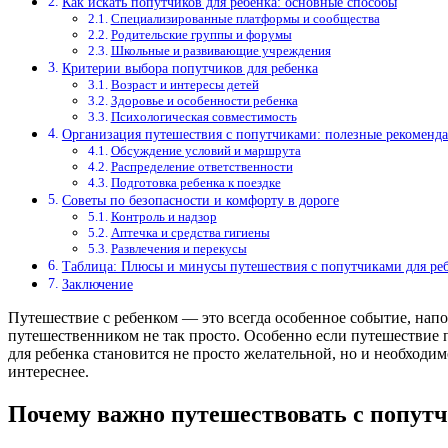
Как искать попутчиков для ребенка: основные способы
Специализированные платформы и сообщества
Родительские группы и форумы
Школьные и развивающие учреждения
Критерии выбора попутчиков для ребенка
Возраст и интересы детей
Здоровье и особенности ребенка
Психологическая совместимость
Организация путешествия с попутчиками: полезные рекоменд
Обсуждение условий и маршрута
Распределение ответственности
Подготовка ребенка к поездке
Советы по безопасности и комфорту в дороге
Контроль и надзор
Аптечка и средства гигиены
Развлечения и перекусы
Таблица: Плюсы и минусы путешествия с попутчиками для ре
Заключение
Путешествие с ребенком — это всегда особенное событие, напо
путешественником не так просто. Особенно если путешествие п
для ребенка становится не просто желательной, но и необходи
интереснее.
Почему важно путешествовать с попутч