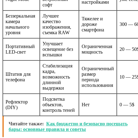
настройками
софт
Беззеркальная
Лучшее
Тяжелее и
камера
качество
дороже
300 — 6
начального
изображения,
смартфона
уровня
съемка RAW
Улучшает
Портативный
Ограниченная
освещение без
20 — 50
LED-свет
мощность
вспышки
Стабилизация
Ограниченный
кадра,
Штатив для
размер
возможность
10 — 25
телефона
периода
длинной
использования
выдержки
Подсветка
Рефлектор
объектов,
Нет
0 — 5$
(DIY)
контроль теней
Читайте также:
Как бюджетно и безопасно посещать
бары: основные правила и советы