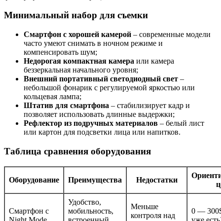
Минимальный набор для съемки
Смартфон с хорошей камерой
– современные модели
часто умеют снимать в ночном режиме и
компенсировать шум;
Недорогая компактная камера
или камера
беззеркальная начального уровня;
Внешний портативный светодиодный свет
–
небольшой фонарик с регулируемой яркостью или
кольцевая лампа;
Штатив для смартфона
– стабилизирует кадр и
позволяет использовать длинные выдержки;
Рефлектор из подручных материалов
– белый лист
или картон для подсветки лица или напитков.
Таблица сравнения оборудования
Ориент
Оборудование
Преимущества
Недостатки
ц
Удобство,
Меньше
Смартфон с
мобильность,
0 — 300$
контроля над
Night Mode
встроенный
уже есть