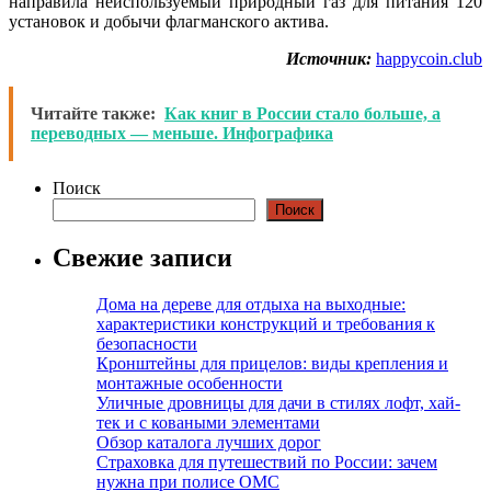
направила неиспользуемый природный газ для питания 120
установок и добычи флагманского актива.
Источник:
happycoin.club
Читайте также:
Как книг в России стало больше, а
переводных — меньше. Инфографика
Поиск
Поиск
Свежие записи
Дома на дереве для отдыха на выходные:
характеристики конструкций и требования к
безопасности
Кронштейны для прицелов: виды крепления и
монтажные особенности
Уличные дровницы для дачи в стилях лофт, хай-
тек и с коваными элементами
Обзор каталога лучших дорог
Страховка для путешествий по России: зачем
нужна при полисе ОМС