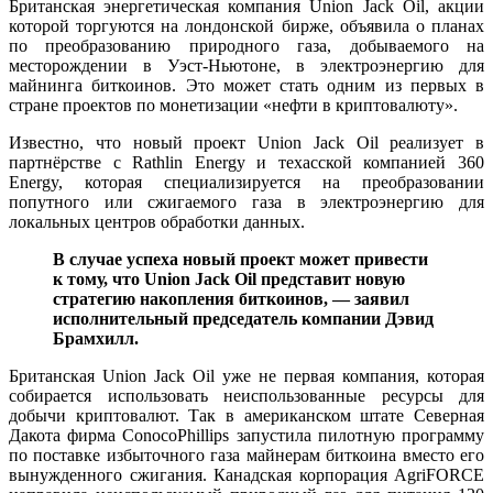
Британская энергетическая компания Union Jack Oil, акции
которой торгуются на лондонской бирже, объявила о планах
по преобразованию природного газа, добываемого на
месторождении в Уэст-Ньютоне, в электроэнергию для
майнинга биткоинов. Это может стать одним из первых в
стране проектов по монетизации «нефти в криптовалюту».
Известно, что новый проект Union Jack Oil реализует в
партнёрстве с Rathlin Energy и техасской компанией 360
Energy, которая специализируется на преобразовании
попутного или сжигаемого газа в электроэнергию для
локальных центров обработки данных.
В случае успеха новый проект может привести
к тому, что Union Jack Oil представит новую
стратегию накопления биткоинов, — заявил
исполнительный председатель компании Дэвид
Брамхилл.
Британская Union Jack Oil уже не первая компания, которая
собирается использовать неиспользованные ресурсы для
добычи криптовалют. Так в американском штате Северная
Дакота фирма ConocoPhillips запустила пилотную программу
по поставке избыточного газа майнерам биткоина вместо его
вынужденного сжигания. Канадская корпорация AgriFORCE