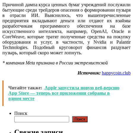
Причиной дампа курса ценных бумаг учреждений послужили
бытующие среди трейдеров опасения о формировании пузыря
в отрасли ИИ. Выяснилось, что вышеперечисленные
предприятия вкладывают деньги или отдают их взаймы
разработчикам программного обеспечения на базе
искусственного интеллекта, например, OpenAI, Oracle и
CoreWeave, которые тратят полученные средства на покупку
оборудования и услуг, в частности, у Nvidia и Palantir
Technologies. Подобный круговорот финансов раздувает
пузырь, который скоро может лопнуть.
* компания Meta признана в России экстремистской
Источник:
happycoin.club
Читайте также:
Apple запустила новую веб-версию
App Store — теперь все приложения собраны в
одном месте
Поиск
Поиск
Свежие записи