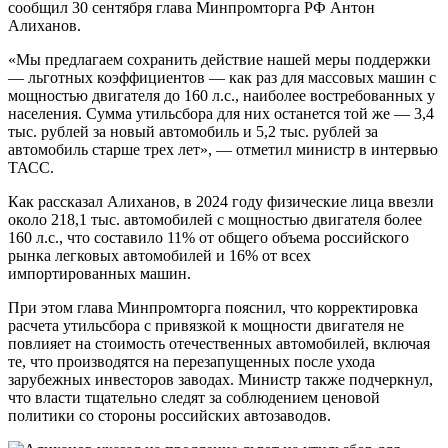
сообщил 30 сентября глава Минпромторга РФ Антон
Алиханов.
«Мы предлагаем сохранить действие нашей меры поддержки
— льготных коэффициентов — как раз для массовых машин с
мощностью двигателя до 160 л.c., наиболее востребованных у
населения. Сумма утильсбора для них останется той же — 3,4
тыс. рублей за новый автомобиль и 5,2 тыс. рублей за
автомобиль старше трех лет», — отметил министр в интервью
ТАСС.
Как рассказал Алиханов, в 2024 году физические лица ввезли
около 218,1 тыс. автомобилей с мощностью двигателя более
160 л.с., что составило 11% от общего объема российского
рынка легковых автомобилей и 16% от всех
импортированных машин.
При этом глава Минпромторга пояснил, что корректировка
расчета утильсбора с привязкой к мощности двигателя не
повлияет на стоимость отечественных автомобилей, включая
те, что производятся на перезапущенных после ухода
зарубежных инвесторов заводах. Министр также подчеркнул,
что власти тщательно следят за соблюдением ценовой
политики со стороны российских автозаводов.