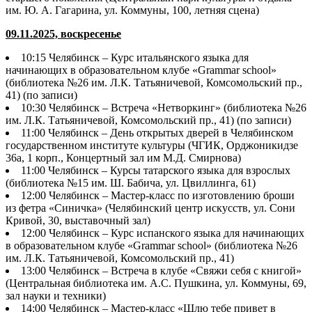
им. Ю. А. Гагарина, ул. Коммуны, 100, летняя сцена)
09.11.2025, воскресенье
10:15 Челябинск – Курс итальянского языка для
начинающих в образовательном клубе «Grammar school»
(библиотека №26 им. Л.К. Татьяничевой, Комсомольский пр.,
41) (по записи)
10:30 Челябинск – Встреча «Нетворкинг» (библиотека №26
им. Л.К. Татьяничевой, Комсомольский пр., 41) (по записи)
11:00 Челябинск – День открытых дверей в Челябинском
государственном институте культуры (ЧГИК, Орджоникидзе
36а, 1 корп., Концертный зал им М.Д. Смирнова)
11:00 Челябинск – Курсы татарского языка для взрослых
(библиотека №15 им. Ш. Бабича, ул. Цвиллинга, 61)
12:00 Челябинск – Мастер-класс по изготовлению броши
из фетра «Синичка» (Челябинский центр искусств, ул. Сони
Кривой, 30, выставочный зал)
12:00 Челябинск – Курс испанского языка для начинающих
в образовательном клубе «Grammar school» (библиотека №26
им. Л.К. Татьяничевой, Комсомольский пр., 41)
13:00 Челябинск – Встреча в клубе «Свяжи себя с книгой»
(Центральная библиотека им. А.С. Пушкина, ул. Коммуны, 69,
зал науки и техники)
14:00 Челябинск – Мастер-класс «Шлю тебе привет в