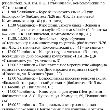
(библиотека №26 им. Л.К. Татьяничевой, Комсомольский пр.,
41) (по записи)
11:00 Челябинск – Курс башкирского языка «Я учу
башкирский» (библиотека №26 им. Л.К. Татьяничевой,
Комсомольский пр., 41) (по записи)
11:30 Челябинск – Курс французского языка «Bonjour à
tous!» в образовательном клубе «Grammar school» (библиотека
№26 им. Л.К. Татьяничевой, Комсомольский пр., 41)
11:30, 13:00, 14:30 Челябинск – Курс обучения
«Сторисмейкер и администратор соцсетей» (библиотека №26
им. Л.К. Татьяничевой, Комсомольский пр., 41) (по записи)
12:00 Челябинск – Концерт студии мюзикла «В такт»,
посвященный дню рождения коллектива: «Нам 18» (ДК
«Станкомаш», ул. Тухачевского, 3)
12:00 Челябинск – Познавательное мероприятие «Формула
единства», посвященное Дню народного единства (Клуб
«Новосел», ул. Красного Урала, 22)
12:00 Челябинск – Всероссийская просветительская акция
«Большой этнографический диктант» (библиотека №15 им.
Ш. Бабича, ул. Цвиллинга, 61)
14:00 Челябинск – Кинотерапия для души (Центральная
библиотека им. А.С. Пушкина, ул. Коммуны, 69, Пушкинский
зал)
16:00 Челябинск – Танцевальный вечер для горожан
старшего поколения (Центральный парк культуры и отдыха