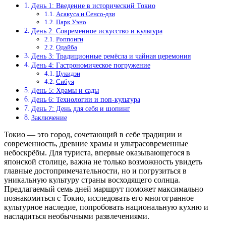
День 1: Введение в исторический Токио
Асакуса и Сенсо-дзи
Парк Уэно
День 2: Современное искусство и культура
Роппонги
Одайба
День 3: Традиционные ремёсла и чайная церемония
День 4: Гастрономическое погружение
Цукидзи
Сибуя
День 5: Храмы и сады
День 6: Технологии и поп-культура
День 7: День для себя и шопинг
Заключение
Токио — это город, сочетающий в себе традиции и
современность, древние храмы и ультрасовременные
небоскрёбы. Для туриста, впервые оказывающегося в
японской столице, важна не только возможность увидеть
главные достопримечательности, но и погрузиться в
уникальную культуру страны восходящего солнца.
Предлагаемый семь дней маршрут поможет максимально
познакомиться с Токио, исследовать его многогранное
культурное наследие, попробовать национальную кухню и
насладиться необычными развлечениями.