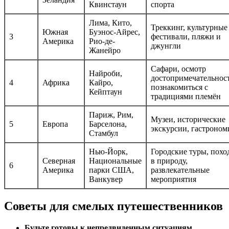
Квинстаун
спорта
Лима, Кито,
Треккинг, культурные
Южная
Буэнос-Айрес,
3
фестивали, пляжи и
Америка
Рио-де-
джунгли
Жанейро
Сафари, осмотр
Найроби,
достопримечательнос
4
Африка
Кайро,
познакомиться с
Кейптаун
традициями племён
Париж, Рим,
Музеи, исторические
5
Европа
Барселона,
экскурсии, гастроном
Стамбул
Нью-Йорк,
Городские туры, похо
Северная
Национальные
в природу,
6
Америка
парки США,
развлекательные
Ванкувер
мероприятия
Советы для смелых путешественников
Будьте готовы к непредвиденным ситуациям.