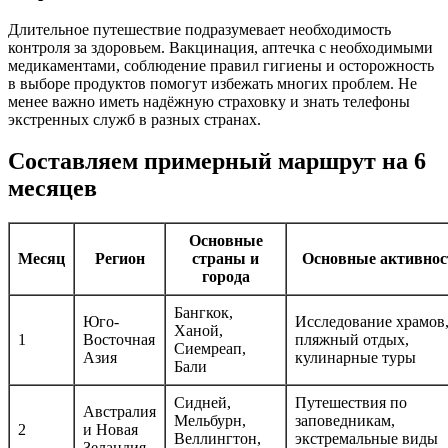
Длительное путешествие подразумевает необходимость
контроля за здоровьем. Вакцинация, аптечка с необходимыми
медикаментами, соблюдение правил гигиены и осторожность
в выборе продуктов помогут избежать многих проблем. Не
менее важно иметь надёжную страховку и знать телефоны
экстренных служб в разных странах.
Составляем примерный маршрут на 6
месяцев
Основные
Месяц
Регион
страны и
Основные активнос
города
Бангкок,
Юго-
Исследование храмов
Ханой,
1
Восточная
пляжный отдых,
Сиемреап,
Азия
кулинарные туры
Бали
Сидней,
Путешествия по
Австралия
Мельбурн,
заповедникам,
2
и Новая
Веллингтон,
экстремальные виды
Зеландия