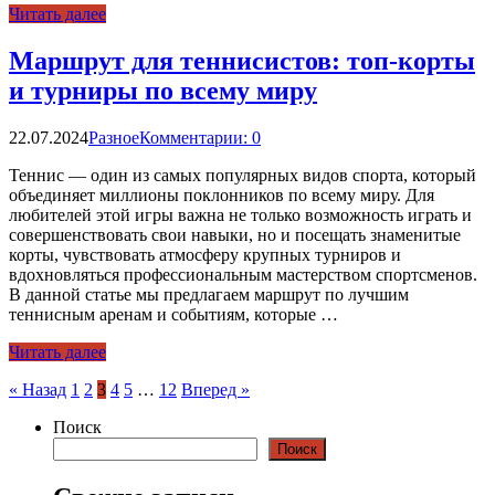
Читать далее
Маршрут для теннисистов: топ-корты
и турниры по всему миру
22.07.2024
Разное
Комментарии: 0
Теннис — один из самых популярных видов спорта, который
объединяет миллионы поклонников по всему миру. Для
любителей этой игры важна не только возможность играть и
совершенствовать свои навыки, но и посещать знаменитые
корты, чувствовать атмосферу крупных турниров и
вдохновляться профессиональным мастерством спортсменов.
В данной статье мы предлагаем маршрут по лучшим
теннисным аренам и событиям, которые …
Читать далее
Пагинация
« Назад
1
2
3
4
5
…
12
Вперед »
записей
Поиск
Поиск