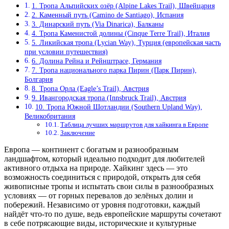
1. Тропа Альпийских озёр (Alpine Lakes Trail), Швейцария
2. Каменный путь (Camino de Santiago), Испания
3. Динарский путь (Via Dinarica), Балканы
4. Тропа Каменистой долины (Cinque Terre Trail), Италия
5. Ликийская тропа (Lycian Way), Турция (европейская часть
при условии путешествия)
6. Долина Рейна и Рейнштрасе, Германия
7. Тропа национального парка Пирин (Парк Пирин),
Болгария
8. Тропа Орла (Eagle’s Trail), Австрия
9. Ивангородская тропа (Innsbruck Trail), Австрия
10. Тропа Южной Шотландии (Southern Upland Way),
Великобритания
Таблица лучших маршрутов для хайкинга в Европе
Заключение
Европа — континент с богатым и разнообразным
ландшафтом, который идеально подходит для любителей
активного отдыха на природе. Хайкинг здесь — это
возможность соединиться с природой, открыть для себя
живописные тропы и испытать свои силы в разнообразных
условиях — от горных перевалов до зелёных долин и
побережий. Независимо от уровня подготовки, каждый
найдёт что-то по душе, ведь европейские маршруты сочетают
в себе потрясающие виды, исторические и культурные