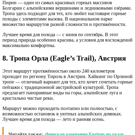
Пирин — один из самых красивых горных массивов
Болгарии с альпийскими вершинами и ледниковыми озёрами.
Тропа здесь подходит для тех, кто любит настоящие горные
походы с элементами вызова. В национальном парке
множество маршрутов разной сложности и протяжённости.
Лучшее время для похода — с июня по сентябрь. В этот
период природа особенно красива, а условия для восхождений
максимально комфортны.
8. Тропа Орла (Eagle’s Trail), Австрия
Этот маршрут протяжённостью около 240 километров
проходит по региону Тироль в Австрии. Хайкинг по Орлиной
тропе — отличный вариант для тех, кто хочет сочетать горные
пейзажи с традиционной австрийской культурой. Тропа
предлагает панорамные виды на горы, альпийские луга и
кристально чистые реки.
Маршрут можно проходить поэтапно или полностью, с
возможностью остановок в уютных альпийских домиках.
Лучшее время для похода — лето и ранняя осень.
Читайте также:
Финская компания Fortum по указу