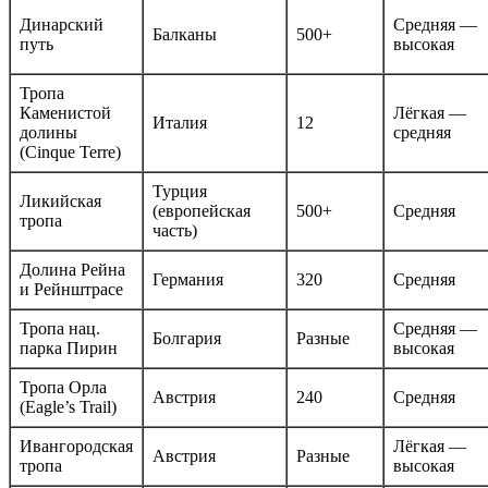
Динарский
Средняя —
Балканы
500+
путь
высокая
Тропа
Каменистой
Лёгкая —
Италия
12
долины
средняя
(Cinque Terre)
Турция
Ликийская
(европейская
500+
Средняя
тропа
часть)
Долина Рейна
Германия
320
Средняя
и Рейнштрасе
Тропа нац.
Средняя —
Болгария
Разные
парка Пирин
высокая
Тропа Орла
Австрия
240
Средняя
(Eagle’s Trail)
Ивангородская
Лёгкая —
Австрия
Разные
тропа
высокая