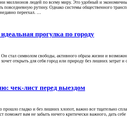
зни миллионов людей по всему миру. Это удобный и экономичн
ь повседневную рутину. Однако системы общественного транспор
о недавно переехал. …
 идеальная прогулка по городу
. Он стал символом свободы, активного образа жизни и возможн
хочет открыть для себя город или природу без лишних затрат и о
ию: чек-лист перед выездом
но прошло гладко и без лишних хлопот, важно все тщательно спл
ист поможет вам не забыть ничего критически важного, дать себ