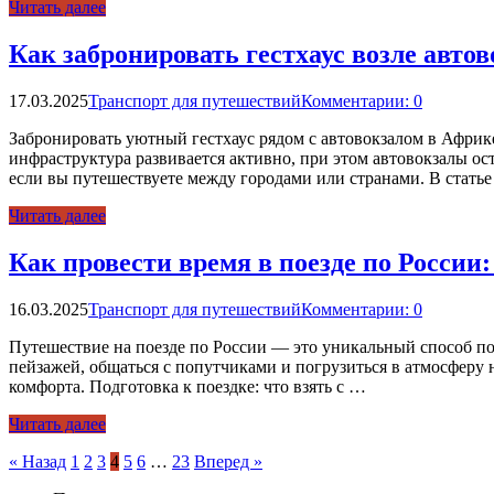
Читать далее
Как забронировать гестхаус возле авто
17.03.2025
Транспорт для путешествий
Комментарии: 0
Забронировать уютный гестхаус рядом с автовокзалом в Африк
инфраструктура развивается активно, при этом автовокзалы ос
если вы путешествуете между городами или странами. В стать
Читать далее
Как провести время в поезде по России:
16.03.2025
Транспорт для путешествий
Комментарии: 0
Путешествие на поезде по России — это уникальный способ по
пейзажей, общаться с попутчиками и погрузиться в атмосферу 
комфорта. Подготовка к поездке: что взять с …
Читать далее
Пагинация
« Назад
1
2
3
4
5
6
…
23
Вперед »