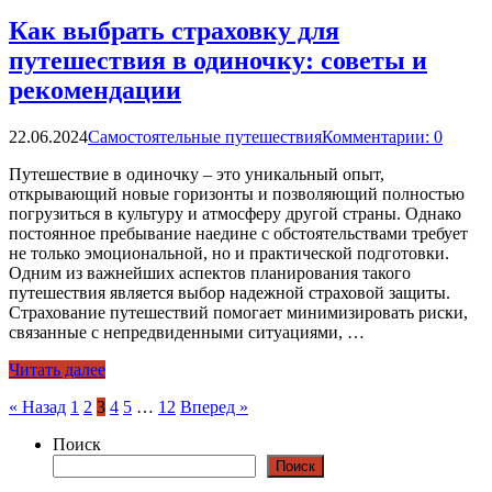
Как выбрать страховку для
путешествия в одиночку: советы и
рекомендации
22.06.2024
Самостоятельные путешествия
Комментарии: 0
Путешествие в одиночку – это уникальный опыт,
открывающий новые горизонты и позволяющий полностью
погрузиться в культуру и атмосферу другой страны. Однако
постоянное пребывание наедине с обстоятельствами требует
не только эмоциональной, но и практической подготовки.
Одним из важнейших аспектов планирования такого
путешествия является выбор надежной страховой защиты.
Страхование путешествий помогает минимизировать риски,
связанные с непредвиденными ситуациями, …
Читать далее
Пагинация
« Назад
1
2
3
4
5
…
12
Вперед »
записей
Поиск
Поиск