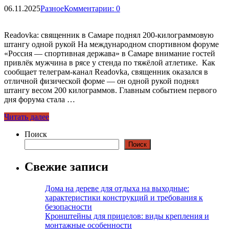
06.11.2025
Разное
Комментарии: 0
Readovka: священник в Самаре поднял 200-килограммовую
штангу одной рукой На международном спортивном форуме
«Россия — спортивная держава» в Самаре внимание гостей
привлёк мужчина в рясе у стенда по тяжёлой атлетике. Как
сообщает телеграм-канал Readovka, священник оказался в
отличной физической форме — он одной рукой поднял
штангу весом 200 килограммов. Главным событием первого
дня форума стала …
Читать далее
Поиск
Поиск
Свежие записи
Дома на дереве для отдыха на выходные:
характеристики конструкций и требования к
безопасности
Кронштейны для прицелов: виды крепления и
монтажные особенности