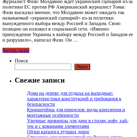
Журналист Фази: Молдавию ждет украинский сценарий из-за
политики ЕС против РФ Американский журналист Томас
Фази высказал мнение, что Молдавию может ожидать так
называемый «украинский сценарий» из-за политики
вынужденного выбора между Россией и Западом. Свою
позицию он изложил в социальной сети. «Именно
принуждение Украины к выбору между Россией и Западом ее
и разрушило», написал Фази. Он …
Читать далее
Поиск
Поиск
Свежие записи
Дома на дереве для отдыха на выходные:
характеристики конструкций и требования к
безопасности
Кронштейны для прицелов: виды крепления и
монтажные особенности
Уличные дровницы для дачи в стилях лофт, хай-
тек и с коваными элементами
Обзор каталога лучших дорог