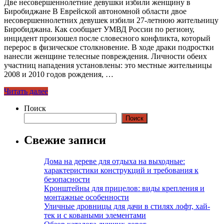
Две несовершеннолетние девушки избили женщину в
Биробиджане В Еврейской автономной области двое
несовершеннолетних девушек избили 27-летнюю жительницу
Биробиджана. Как сообщает УМВД России по региону,
инцидент произошел после словесного конфликта, который
перерос в физическое столкновение. В ходе драки подростки
нанесли женщине телесные повреждения. Личности обеих
участниц нападения установлены: это местные жительницы
2008 и 2010 годов рождения, …
Читать далее
Поиск
Поиск
Свежие записи
Дома на дереве для отдыха на выходные:
характеристики конструкций и требования к
безопасности
Кронштейны для прицелов: виды крепления и
монтажные особенности
Уличные дровницы для дачи в стилях лофт, хай-
тек и с коваными элементами